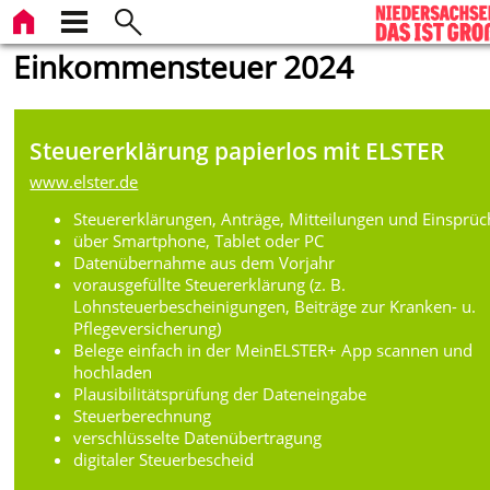
Einkommensteuer 2024
Steuererklärung papierlos mit ELSTER
www.elster.de
Steuererklärungen, Anträge, Mitteilungen und Einsprü
über Smartphone, Tablet oder PC
Datenübernahme aus dem Vorjahr
vorausgefüllte Steuererklärung (z. B.
Lohnsteuerbescheinigungen, Beiträge zur Kranken- u.
Pflegeversicherung)
Belege einfach in der MeinELSTER+ App scannen und
hochladen
Plausibilitätsprüfung der Dateneingabe
Steuerberechnung
verschlüsselte Datenübertragung
digitaler Steuerbescheid