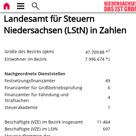
Landesamt für Steuern
Niedersachsen (LStN) in Zahlen
1
Größe des Bezirks (qkm)
47.709,88 *
Einwohner im Bezirk
7.996.674 *
2
Nachgeordnete Dienststellen
Festsetzungsfinanzämter
49
Finanzämter für Großbetriebsprüfung
6
Finanzämter für Fahndung und
4
Strafsachen
Steuerakademie
1
Beschäftigte (VZE) im Bezirk insgesamt
11.464
Beschäftigte (VZE) im LStN
697
Steueraufkommen der