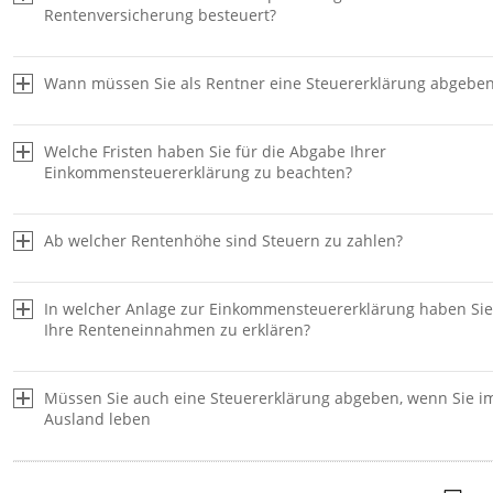
Rentenversicherung besteuert?
Wann müssen Sie als Rentner eine Steuererklärung abgebe
Welche Fristen haben Sie für die Abgabe Ihrer
Bei Beginn der Rente vollendetes
Einkommensteuererklärung zu beachten?
Lebensjahr des
Ertragsanteil in %
Rentenberechtigten
Jahr des Rentenbeginns
Besteuerungsanteil in %
0 bis 1
59
Ab welcher Rentenhöhe sind Steuern zu zahlen?
bis 2005
50
2 bis 3
58
ab 2006
52
4 bis 5
57
2007
54
In welcher Anlage zur Einkommensteuererklärung haben Si
6 bis 8
56
Ihre Renteneinnahmen zu erklären?
2008
56
9 bis 10
55
2009
58
11 bis 12
54
2010
60
Müssen Sie auch eine Steuererklärung abgeben, wenn Sie i
13 bis 14
53
2011
62
Ausland leben
15 bis 16
52
2012
64
17 bis 18
51
2013
66
19 bis 20
50