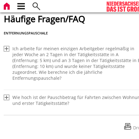
Häufige Fragen/FAQ
ENTFERNUNGSPAUSCHALE
Ich arbeite für meinen einzigen Arbeitgeber regelmäßig in
jeder Woche an 2 Tagen in der Tätigkeitsstätte in A
(Entfernung: 5 km) und an 3 Tagen in der Tätigkeitsstätte in 
(Entfernung: 10 km) und wurde keiner Tätigkeitsstätte
zugeordnet. Wie berechne ich die jährliche
Entfernungspauschale?
Wie hoch ist der Pauschbetrag für Fahrten zwischen Wohnu
und erster Tätigkeitsstätte?
Die Entfernungspauschale beträgt für jeden vollen
Entfernungskilometer 0,30 EUR (bis einschließlich 2025) bzw. 0,3
Dr
EUR (ab 2026) und kann nur für die einfache Fahrt geltend gem
werden. Die Entfernungspauschale kann auch bei der Benutzu