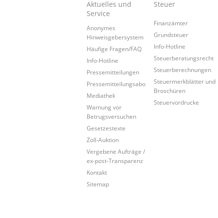
Aktuelles und
Steuer
Service
Finanzämter
Anonymes
Grundsteuer
Hinweisgebersystem
Info-Hotline
Häufige Fragen/FAQ
Steuerberatungsrecht
Info-Hotline
Steuerberechnungen
Pressemitteilungen
Steuermerkblätter und
Pressemitteilungsabo
Broschüren
Mediathek
Steuervordrucke
Warnung vor
Betrugsversuchen
Gesetzestexte
Zoll-Auktion
Vergebene Aufträge /
ex-post-Transparenz
Kontakt
Sitemap