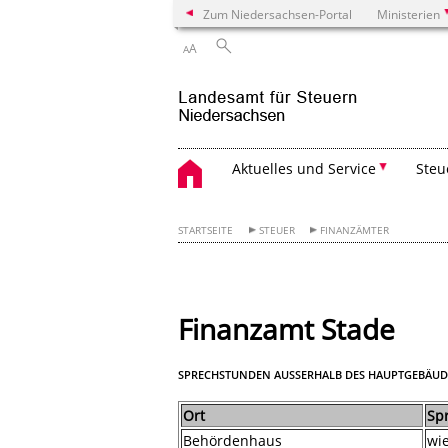
Zum Niedersachsen-Portal
Ministerien
A
A
Aktuelles und Service
Steu
STARTSEITE
STEUER
FINANZÄMTER
Finanzamt Stade
SPRECHSTUNDEN AUSSERHALB DES HAUPTGEBÄUDE
Ort
Sp
Behördenhaus
wi